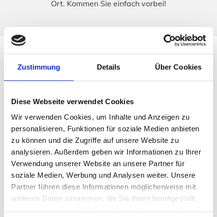
Ort. Kommen Sie einfach vorbei!
Zustimmung
Details
Über Cookies
Diese Webseite verwendet Cookies
Wir verwenden Cookies, um Inhalte und Anzeigen zu
personalisieren, Funktionen für soziale Medien anbieten
zu können und die Zugriffe auf unsere Website zu
Über uns – Ihr Autohaus
analysieren. Außerdem geben wir Informationen zu Ihrer
Verwendung unserer Website an unsere Partner für
Bereits seit 1965 stehen wir unseren Kunden in allen
soziale Medien, Werbung und Analysen weiter. Unsere
Fragen rund ums Auto als kompetenter Partner zur
Partner führen diese Informationen möglicherweise mit
Seite.
weiteren Daten zusammen, die Sie ihnen bereitgestellt
haben oder die sie im Rahmen Ihrer Nutzung der Dienste
Wir waren lange Zeit Volkswagen-Servicepartner und